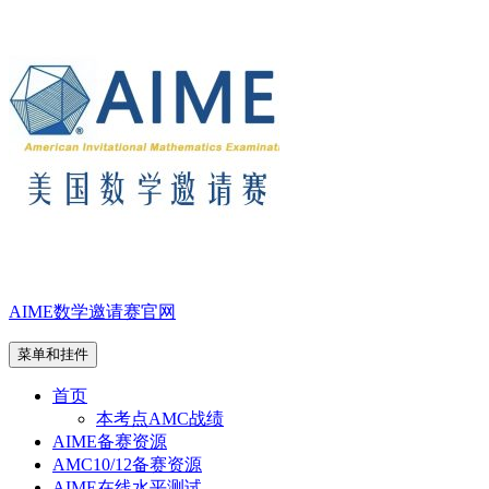
跳
至
内
容
AIME数学邀请赛官网
菜单和挂件
首页
本考点AMC战绩
AIME备赛资源
AMC10/12备赛资源
AIME在线水平测试