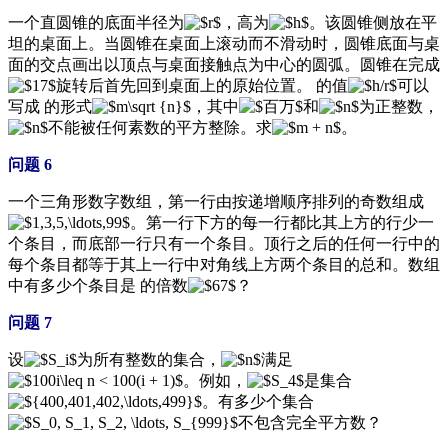
一个直圆锥的底面半径为
，高为
。该圆锥侧放在平
坦的桌面上。当圆锥在桌面上滚动而不滑动时，圆锥底面与桌
面的交点画出以顶点与桌面接触点为中心的圆弧。圆锥在完成
旋转后首先回到桌面上的原始位置。 的值
可以
写成 的形式
，其中
和
为正整数，
不能被任何素数的平方整除。求
。
问题 6
一个三角形数字数组，第一行由按递增顺序排列的奇数组成
。第一行下方的每一行都比其上方的行少一
个条目，而底部一行只有一个条目。顶行之后的任何一行中的
每个条目都等于其上一行中对角线上方两个条目的总和。数组
中有多少个条目是 的倍数
？
问题 7
设
为所有整数的集合，
满足
。例如，
是集合
。有多少个集合
不包含完全平方数？