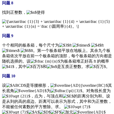
问题 8
找到正整数，
使得
问题 9
十个相同的板条箱，每个尺寸为
ft
ft
ft。第一个板条箱平放在地板上。其余九个板
条箱依次平放在前一个板条箱的顶部，每个板条箱的方向都是
随机选择的。设
为板条箱堆正好高 ft 的概率
，其中
和
是互质正整数。求
。
问题 10
设
是等腰梯形，
其
长底角
为
。对角线长度为
，点为，与顶点和
的距离分别为和。设
是从到的高的底边。距离可以表示为形式，其中和为正整数，
不能被任何素数的平方整除。求。