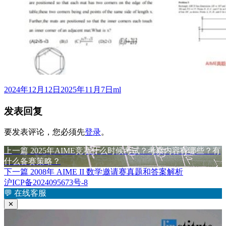
发
作
2024年12月12日
2025年11月7日
ml
布
者
发表回复
于
要发表评论，您必须先
登录
。
上
上一篇
2025年AIME竞赛什么时候考试？考察内容有哪些？有
文
篇
什么备赛策略？
章
文
下
下一篇
2008年 AIME II 数学邀请赛真题和答案解析
章：
篇
沪ICP备2024095673号-8
导
文
💬
在线客服
航
章：
✕