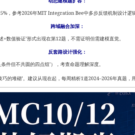
动态建模题扩容：
参考2026年MIT Integration Bee中多步反馈机制设计逻
跨域融合加深：
述+数值验证’形式出现在第12题，不需证明但需建模直觉。
反套路设计强化：
足条件但不共圆的四点组’），考查命题理解深度。
技巧的堆砌’。建议从现在起，每周精析1道2024–2026年真题