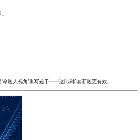
辑。
，用‘命题人视角’重写题干——这比刷5套新题更有效。