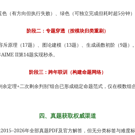
、蓝色（有方向但执行失败）、绿色（可独立完成但耗时超5分钟）
阶段二：专题穿透（按模块归类重刷）
）、容斥原理（17题）、图论建模（13题）、生成函数初阶（9
IME II第14题实现秒杀。
阶段三：跨年联训（构建命题网络）
‘中国剩余定理+二次剩余判别’组合已形成稳定命题范式，仅在模数
四、真题获取权威渠道
ions/aime）提供2015–2026年全部真题PDF及官方解答，但无