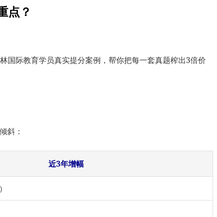
重点？
辅以翰林国际教育学员真实提分案例，帮你把每一套真题榨出3倍价
性倾斜：
近3年增幅
6）
）