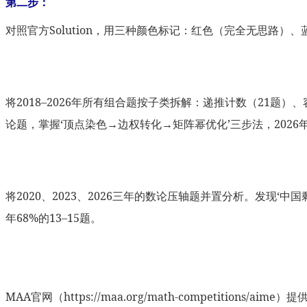
第二步：
对照官方Solution，用三种颜色标记：红色（完全无思路）
将2018–2026年所有组合题按子类拆解：递推计数（21题
论题，掌握‘顶点染色→边权转化→矩阵幂优化’三步法，2026年A
将2020、2023、2026三年的数论压轴题并置分析。发现
年68%的13–15题。
MAA官网（https://maa.org/math-competit