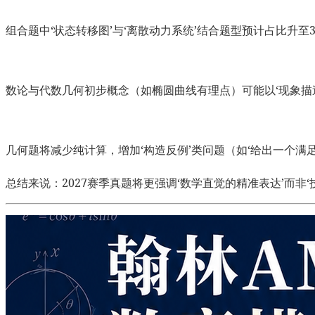
组合题中‘状态转移图’与‘离散动力系统’结合题型预计占比升至35%，
数论与代数几何初步概念（如椭圆曲线有理点）可能以‘现象描
几何题将减少纯计算，增加‘构造反例’类问题（如‘给出一个满
总结来说：2027赛季真题将更强调‘数学直觉的精准表达’而非‘