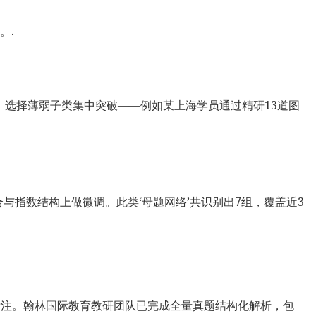
。.
题）。选择薄弱子类集中突破——例如某上海学员通过精研13道图
组合与指数结构上做微调。此类‘母题网络’共识别出7组，覆盖近3
分类标签与难度标注。翰林国际教育教研团队已完成全量真题结构化解析，包