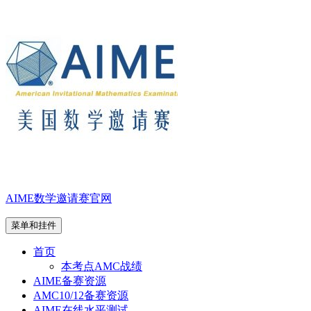
跳
至
内
容
AIME数学邀请赛官网
菜单和挂件
首页
本考点AMC战绩
AIME备赛资源
AMC10/12备赛资源
AIME在线水平测试