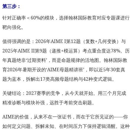
第三步：
针对正确率＜60%的模块，选择翰林国际教育对应专题课进行
靶向强化。
值得强调的是：2026年AIME I第12题（复数+几何变换）与
2025年AIME II第9题（递推+模运算）考点重合度达78%。历
年真题绝非‘过期资料’，而是命题规律的活地图。翰林国际教
育2026年暑期开设的‘AIME母题精讲班’，即以近5年30套真
题为蓝本，拆解出17类高频母题结构与42种变式逻辑。
关键结论：2027赛季的竞争，从今天就开始。用三个月完成
精准诊断与模块补强，远胜于考前突击刷题。
AIME的价值，从来不在一张证书，而在于它所见证的——你
如何定义问题、拆解未知、在时间压力下保持逻辑清醒。这种