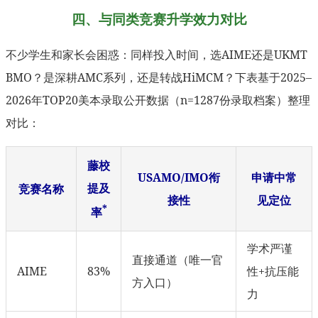
四、与同类竞赛升学效力对比
不少学生和家长会困惑：同样投入时间，选AIME还是UKMT
BMO？是深耕AMC系列，还是转战HiMCM？下表基于2025–
2026年TOP20美本录取公开数据（n=1287份录取档案）整理
对比：
藤校
USAMO/IMO衔
申请中常
提及
竞赛名称
接性
见定位
*
率
学术严谨
直接通道（唯一官
AIME
83%
性+抗压能
方入口）
力