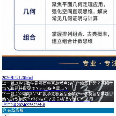
发
作
2026年5月26日
ml
布
上
者
上一篇
AIME数学竞赛历年真题考点分布：难度趋势？高频考
文
于
篇
点？真题获取渠道？2026备考重点？
章
文
下
下一篇
2026赛季AIME数学竞赛题型全解析！各类题型解题思
章：
篇
路？典型例题？得分技巧？常见错误？附历年真题
导
文
沪ICP备2024095673号-8
航
章：
💬
在线客服
✕