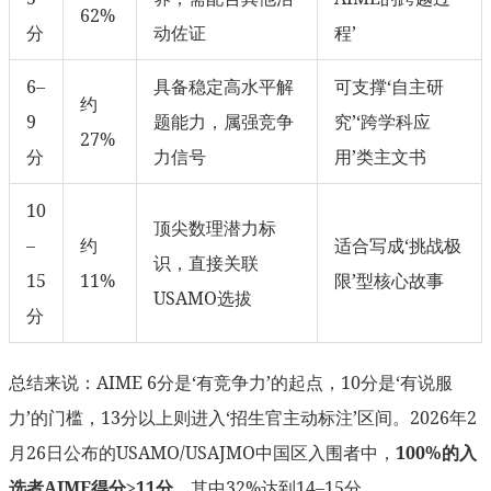
62%
分
动佐证
程’
6–
具备稳定高水平解
可支撑‘自主研
约
9
题能力，属强竞争
究’‘跨学科应
27%
分
力信号
用’类主文书
10
顶尖数理潜力标
–
约
适合写成‘挑战极
识，直接关联
15
11%
限’型核心故事
USAMO选拔
分
总结来说：AIME 6分是‘有竞争力’的起点，10分是‘有说服
力’的门槛，13分以上则进入‘招生官主动标注’区间。2026年2
月26日公布的USAMO/USAJMO中国区入围者中，
100%的入
选者AIME得分≥11分
，其中32%达到14–15分。