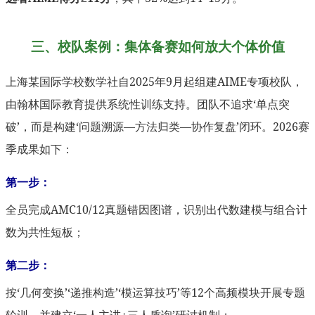
三、校队案例：集体备赛如何放大个体价值
上海某国际学校数学社自2025年9月起组建AIME专项校队，
由翰林国际教育提供系统性训练支持。团队不追求‘单点突
破’，而是构建‘问题溯源—方法归类—协作复盘’闭环。2026赛
季成果如下：
第一步：
全员完成AMC10/12真题错因图谱，识别出代数建模与组合计
数为共性短板；
第二步：
按‘几何变换’‘递推构造’‘模运算技巧’等12个高频模块开展专题
轮训，并建立‘一人主讲+三人质询’研讨机制；