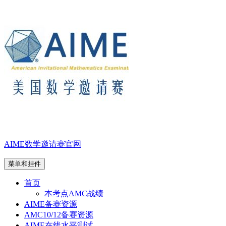
跳
至
内
容
AIME数学邀请赛官网
菜单和挂件
首页
本考点AMC战绩
AIME备赛资源
AMC10/12备赛资源
AIME在线水平测试