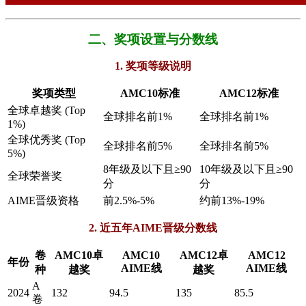
二、奖项设置与分数线
1. 奖项等级说明
​奖项类型​
​AMC10标准​
​AMC12标准​
全球卓越奖 (Top
全球排名前1%
全球排名前1%
1%)
全球优秀奖 (Top
全球排名前5%
全球排名前5%
5%)
8年级及以下且≥90
10年级及以下且≥90
全球荣誉奖
分
分
AIME晋级资格
前2.5%-5%
约前13%-19%
2. 近五年AIME晋级分数线
卷
AMC10卓
AMC10
AMC12卓
AMC12
年份
AIME线
AIME线
种
越奖
越奖
A
2024
132
94.5
135
85.5
卷