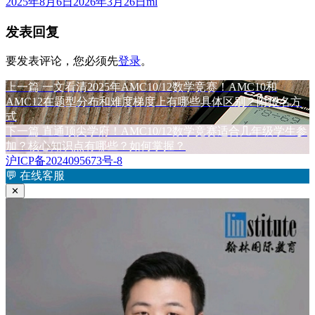
发
作
2025年8月6日
2026年3月26日
ml
布
者
发表回复
于
要发表评论，您必须先
登录
。
上
上一篇
一文看清2025年AMC10/12数学竞赛！AMC10和
文
篇
AMC12在题型分布和难度梯度上有哪些具体区别？附报名方
章
文
式
章：
下
下一篇
直通顶尖学府！AMC10/12数学竞赛适合几年级学生参
导
篇
加？核心知识点有哪些？如何掌握？
航
文
沪ICP备2024095673号-8
章：
💬
在线客服
✕