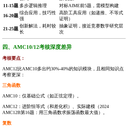
​11-15题​
多步逻辑推理
对标AIME前5题，需模型构建
综合应用，技巧性
高阶工具应用（如递推、不等式
​16-20题​
强
证明）
创新解法，耗时较
抽象证明，接近竞赛数学研究层
​21-25题​
长
次
四、AMC10/12考核深度差异
考核要点​：
AMC12比AMC10多出约30%-40%的知识模块，且相同知识点
考察更深：
​三角函数​
AMC10：仅基础公式（如正弦定理）。
AMC12：进阶恒等式（和差化积）、实际建模（2024
AMC12B第16题：用三角函数求振荡函数最大值）。
​复数​