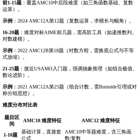
​前1-15题​
​：覆盖AMC10中后段难度（如三角函数基础、复数
运算）。
​示例​
​：2024 AMC12A第12题（复数运算，求模长与幅角）。
​16-20题​
​：难度对标AIME前几题，需高阶工具（如递推数列、
对数建模）。
​示例​
​：2022 AMC12B第18题（对数方程，需换底公式与不等
式放缩）。
​21-25题​
​：接近USAMO入门题，强调抽象推理（如组合极值、
数论进阶）。
​示例​
​：2021 AMC12A第25题（组合计数，需Burnside引理或对
称分组思想）。
​难度分布对比表​
​题目区
​AMC10 难度特征​
​AMC12 难度特征​
间​
基础计算，直接套
AMC10中等题难度，含三角函
​1-10题​
公式
数/复数