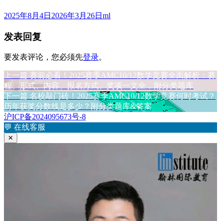
发
作
2025年8月4日
2026年3月26日
ml
布
者
发表回复
于
要发表评论，您必须先
登录
。
上
上一篇
赛前必看！2025赛季AMC10/12数学竞赛全面解析：赛
文
篇
程、形式、内容、报名方式、奖项一文全，附分类题库
章
文
下
下一篇
名校敲门砖！2025赛季AMC10/12数学竞赛何时考试？
章：
篇
历年获奖分数线是多少？附分类题库&答案
导
文
沪ICP备2024095673号-8
航
章：
💬
在线客服
✕