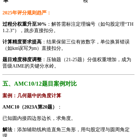
率​
模
​2025年评分规则趋严：​
​过程分权重升至30%​
​：解答需标注定理编号（如勾股定理“TH
1.2.3”），跳步直接扣分。
​计算精度要求提高​
​：结果保留三位有效数字，单位换算错误
（如km误写为m）直接扣分。
​题目难度梯度调整​
​：压轴题（21-25题）分值权重增加，成为
晋级AIME的关键分水岭。
五、AMC10/12题目案例对比​
​案例：几何题中的角度计算​
​AMC10（2023A第20题）​
​：
已知圆内接四边形边长，求角度。
​解法​
​：添加辅助线构造直角三角形，用勾股定理与圆周角定
理。