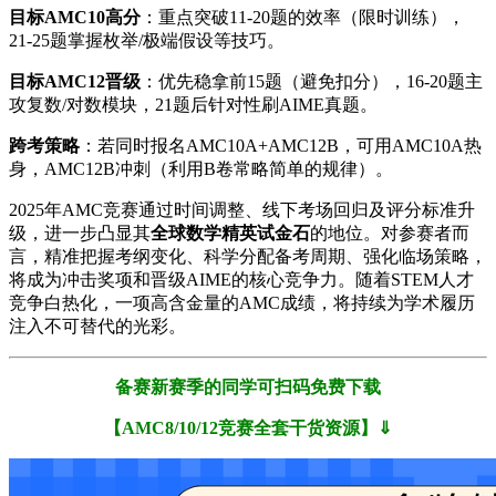
​目标AMC10高分​
​：重点突破11-20题的效率（限时训练），
21-25题掌握枚举/极端假设等技巧。
​目标AMC12晋级​
​：优先稳拿前15题（避免扣分），16-20题主
攻复数/对数模块，21题后针对性刷AIME真题。
​跨考策略​
​：若同时报名AMC10A+AMC12B，可用AMC10A热
身，AMC12B冲刺（利用B卷常略简单的规律）。
2025年AMC竞赛通过时间调整、线下考场回归及评分标准升
级，进一步凸显其​
​全球数学精英试金石​
​的地位。对参赛者而
言，精准把握考纲变化、科学分配备考周期、强化临场策略，
将成为冲击奖项和晋级AIME的核心竞争力。随着STEM人才
竞争白热化，一项高含金量的AMC成绩，将持续为学术履历
注入不可替代的光彩。
备赛新赛季的同学可扫码免费下载
【AMC8/10/12竞赛全套干货资源】⇓