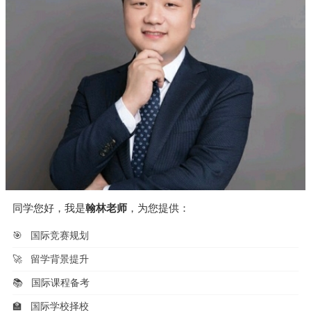
同学您好，我是
翰林老师
，为您提供：
🎯
国际竞赛规划
🚀
留学背景提升
📚
国际课程备考
🏫
国际学校择校