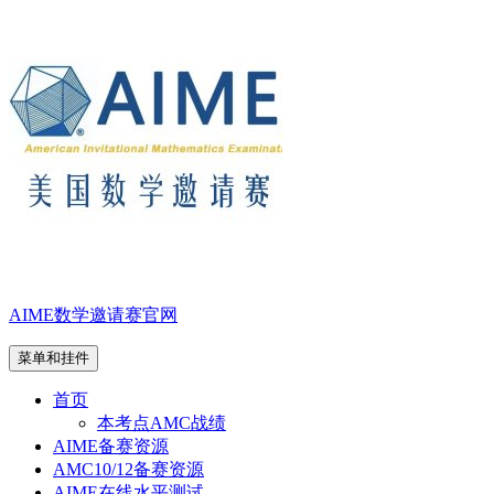
跳
至
内
容
AIME数学邀请赛官网
菜单和挂件
首页
本考点AMC战绩
AIME备赛资源
AMC10/12备赛资源
AIME在线水平测试