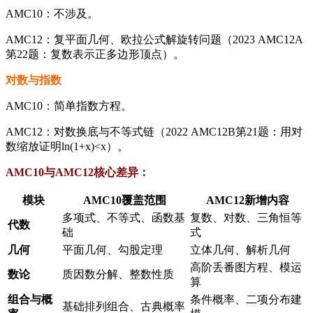
AMC10：不涉及。
AMC12：复平面几何、欧拉公式解旋转问题（2023 AMC12A
第22题：复数表示正多边形顶点）。
​对数与指数​
AMC10：简单指数方程。
AMC12：对数换底与不等式链（2022 AMC12B第21题：用对
数缩放证明
ln
(
1
+
x
)
<
x
）。
AMC10与AMC12核心差异：​
​模块​
AMC10覆盖范围
AMC12新增内容
多项式、不等式、函数基
复数、对数、三角恒等
​代数​
础
式
​几何​
平面几何、勾股定理
立体几何、解析几何
高阶丢番图方程、模运
​数论​
质因数分解、整数性质
算
​组合与概
条件概率、二项分布建
基础排列组合、古典概率