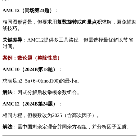
​AMC12（同场第23题）​
​：
相同图形背景，但要求用​
​复数旋转​
​或​
​向量点积​
​求解，避免辅助
线技巧。
​关键差异​
​：AMC12提供多工具路径，但需选择最优解以节省
时间。
​案例：数论题（整除性质）​
​AMC10（2024B第18题）​
​：
求满足
n
2
−
5
n
+
6
≡
0
(
mod
100
)
的最小
n
。
​解法​
​：因式分解后枚举模余数组合。
​AMC12（2024B第24题）​
​：
相同方程，但模数改为
2025
（含高次因子）。
​解法​
​：需中国剩余定理合并同余方程组，并分析因子互质。