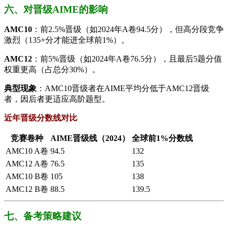
六、对晋级AIME的影响​
​AMC10​
​：前2.5%晋级（如2024年A卷94.5分），但高分段竞争
激烈（135+分才能进全球前1%）。
​AMC12​
​：前5%晋级（如2024年A卷76.5分），且最后5题分值
权重更高（占总分30%）。
​典型现象​
​：AMC10晋级者在AIME平均分低于AMC12晋级
者，因后者更适应高阶题型。
​近年晋级分数线对比​
​竞赛卷种​
​AIME晋级线（2024）​
​全球前1%分数线​
AMC10 A卷
94.5
132
AMC12 A卷
76.5
135
AMC10 B卷
105
138
AMC12 B卷
88.5
139.5
​​七、备考策略建议​