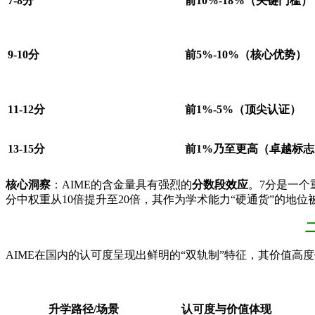
7-8分
前10%-18%（关键门槛）
9-10分
前5%-10%（核心优势）
11-12分
前1%-5%（顶尖认证）
13-15分
前1%乃至更高（卓越标志
核心洞察
：AIME的含金量具有强烈的
分数段效应
。7分是一个
分中权重从10倍提升至20倍，其作为学术能力“硬通货”的地
AIME在国内的认可度呈现出鲜明的“双轨制”特征，其价值高
升学路径/场景
认可度与价值体现