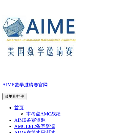
跳
至
内
容
AIME数学邀请赛官网
菜单和挂件
首页
本考点AMC战绩
AIME备赛资源
AMC10/12备赛资源
AIME在线水平测试