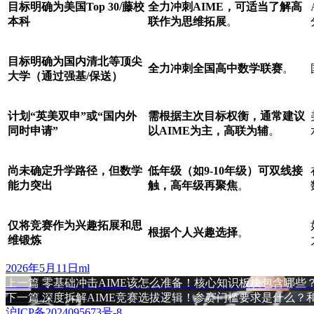
目标明确为美国Top 30/藤校
全力冲刺AIME，可适当了解高
本科
联作为思维拓展
。
目标明确为国内清北等顶尖
全力冲刺全国高中数学联赛
。
大学（通过强基/保送）
计划“英美双申”或“国内外
需根据主次目标权衡，通常建议
同时申请”
以AIME为主，高联为辅
。
尚未确定升学路径，但数学
低年级（如9-10年级）可双线接
能力突出
触，高年级再聚焦
。
仅将竞赛作为兴趣拓展和思
根据个人兴趣选择
。
维锻炼
发
作
2026年5月11日
ml
布
上
者
上一篇
零基础冲击AIME该怎么准备！核心知识板块包含哪
文
于
篇
下
下一篇
深度拆解AIME竞赛选拔逻辑！参赛门槛要求是什么？和
章
文
篇
沪ICP备2024095673号-8