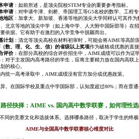
本申请
：如前所述，是顶尖院校STEM专业的重要参考指标。
本申请
：对申请牛津、剑桥、帝国理工等G5名校的数学、工程专业
他地区
：加拿大、新加坡、香港等地的顶尖大学同样认可其作为
、北京等地的顶尖中学（如上海中学、人大附中国际部等）在招生
重要依据。它有助于在激烈的入学竞争中脱颖而出。
基计划
：清北等顶尖高校在材料初审时，可能会将AIME等高阶
赛（数、理、化、生、信）的省级以上奖项
作为破格或优惠的直
合评价
：在部分高校的综合评价招生中，AIME成绩可以作为证
略
：对于主攻国内高考路径的学生，应将主要精力放在国内高联上
规划的核心。
内统一高考录取中，AIME成绩没有官方加分或优惠政策。
异。在国际学校及重点中学国际部，认知度超过80%；而在普通公
路径抉择：AIME vs. 国内高中数学联赛，如何理性
截然不同的竞赛文化和选拔体系。选择哪条路径，取决于学生的终
AIME与全国高中数学联赛核心维度对比