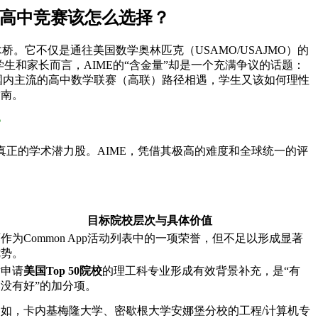
内高中竞赛该怎么选择？
。它不仅是通往美国数学奥林匹克（USAMO/USAJMO）的
学生和家长而言，AIME的“含金量”却是一个充满争议的话题：
国内主流的高中数学联赛（高联）路径相遇，学生又该如何理性
指南。
？
别真正的学术潜力股。AIME，凭借其极高的难度和全球统一的评
）
目标院校层次与具体价值
作为Common App活动列表中的一项荣誉，但不足以形成显著
优势。
对申请
美国Top 50院校
的理工科专业形成有效背景补充，是“有
比没有好”的加分项。
例如，卡内基梅隆大学、密歇根大学安娜堡分校的工程/计算机专