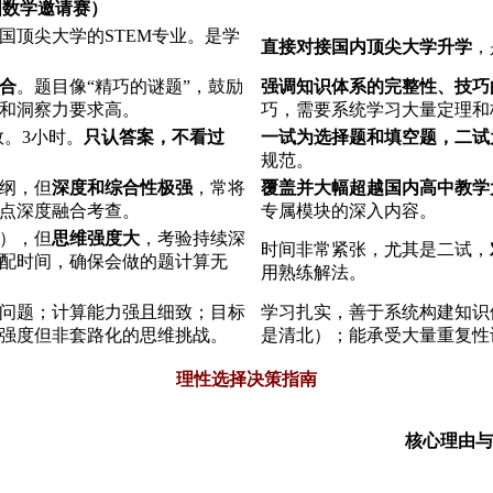
国数学邀请赛）
国顶尖大学的STEM专业。是学
直接对接国内顶尖大学升学
，
合
。题目像“精巧的谜题”，鼓励
强调知识体系的完整性、技巧
和洞察力要求高。
巧，需要系统学习大量定理和
数。3小时。
只认答案，不看过
一试为选择题和填空题，二试
规范。
纲，但
深度和综合性极强
，常将
覆盖并大幅超越国内高中教学
点深度融合考查。
专属模块的深入内容。
钟），但
思维强度大
，考验持续深
时间非常紧张，尤其是二试，
配时间，确保会做的题计算无
用熟练解法。
问题；计算能力强且细致；目标
学习扎实，善于系统构建知识
强度但非套路化的思维挑战。
是清北）；能承受大量重复性
理性选择决策指南
核心理由与