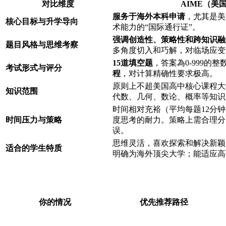
对比维度
AIME（美
服务于海外本科申请
，尤其是美
核心目标与升学导向
术能力的“国际通行证”。
强调创造性、策略性和跨知识融
题目风格与思维考察
多角度切入和巧解，对临场应变
15道填空题
，答案為0-999的整
考试形式与评分
程
，对计算精确性要求极高。
原则上不超美国高中核心课程大
知识范围
代数、几何、数论、概率等知识
时间相对充裕（平均每题12分
时间压力与策略
度思考的耐力。策略上需合理分
误。
思维灵活，喜欢探索和解决新颖
适合的学生特质
明确为海外顶尖大学；能适应高
你的情况
优先推荐路径