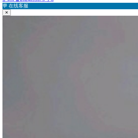
章：
文
💬
在线客服
导
章：
✕
航