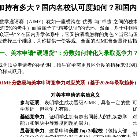
请加持有多大？国内名校认可度如何？和国
邀请赛（AIME）犹如一座横跨在“优秀”与“卓越”之间的独木桥
C12前5%的考生）而被赋予了“精英认证”的光环。然而，对于中国
小众证书”？在国内升学体系中，它又扮演着怎样的角色？当它与
选择三个维度，为你提供一份客观、全面的AIME含金量评估
一、美本申请“硬通货”：分数如何转化为录取竞争力
5分逐渐成为顶尖申请者的标配时，招生官亟需更具区分度的指标来识
阶梯式跃升。
AIME分数段与美本申请竞争力对应关系（基于2026年录取趋势
对美本申请的实质意义
参与证明
。表明学生成功晋级AIME，具备一定的数
可
学基础，但竞争力有限。
基础竞争力
。证明学生拥有超出同龄人的扎实数学
能力和解决中等难度问题的潜力。
显著竞争力
。这是申请
美国Top 30院校
（包括大部