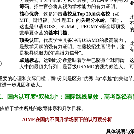
分顶尖公立大学和部分私立名校）STEM专业的
有力
筹码
。招生官会将其视为学术能力的有力证明。
核心优势
。这是冲击
藤校及Top 20顶尖名校
（如
MIT、斯坦福、加州理工）的
关键分水岭
。同时，
这也是申请ROSS、SUMaC、PROMYS等全球顶级
的
数学夏令营的
基本门槛
。
顶尖认证
。代表学生具备冲击USAMO的极高潜力，
是数学天赋的强有力证明。在藤校招生官眼中，这
是极具说服力的“高潜力信号”。
卓越标志
。达到此分数意味着学生已跻身全球同龄
）
人中的最顶尖行列，是晋级USAMO的强力候选人。
重要的心理和实际门槛，而9分则是区分“优秀”与“卓越”的关键节点
位被进一步巩固和放大。
二、国内认可度“双轨制”：国际路线显效，高考路径有
度依赖于学生所处的教育体系和升学目标。
AIME在国内不同升学场景下的认可度分析
具体说明与