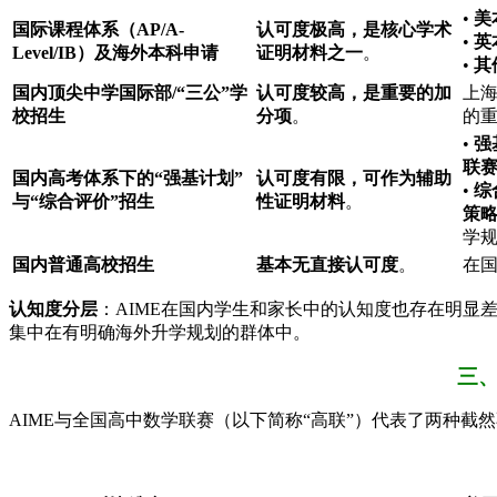
•
美
国际课程体系（AP/A-
认可度极高，是核心学术
•
英
Level/IB）及海外本科申请
证明材料之一
。
•
其
国内顶尖中学国际部/“三公”学
认可度较高，是重要的加
上海
校招生
分项
。
的
•
强
联
国内高考体系下的“强基计划”
认可度有限，可作为辅助
•
综
与“综合评价”招生
性证明材料
。
策
学
国内普通高校招生
基本无直接认可度
。
在国
认知度分层
：AIME在国内学生和家长中的认知度也存在明显差
集中在有明确海外升学规划的群体中。
三、
AIME与全国高中数学联赛（以下简称“高联”）代表了两种