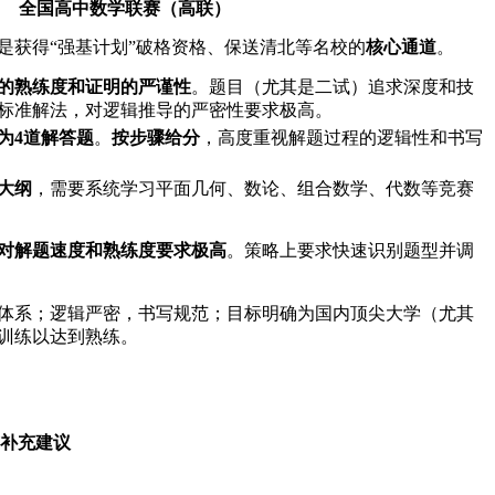
全国高中数学联赛（高联）
是获得“强基计划”破格资格、保送清北等名校的
核心通道
。
的熟练度和证明的严谨性
。题目（尤其是二试）追求深度和技
标准解法，对逻辑推导的严密性要求极高。
为4道解答题
。
按步骤给分
，高度重视解题过程的逻辑性和书写
大纲
，需要系统学习平面几何、数论、组合数学、代数等竞赛
对解题速度和熟练度要求极高
。策略上要求快速识别题型并调
体系；逻辑严密，书写规范；目标明确为国内顶尖大学（尤其
训练以达到熟练。
补充建议