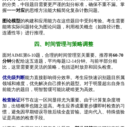
的分类，中段题目需要更严谨的划分标准，确保不重不漏。掌
握
一一对应
的思维方法能大幅简化复杂计数问题。
图论模型
的构建和应用能力在这些题目中受到考验。考生需要
能将实际问题转化为图论问题，利用相关概念（如路径计数、
连通性等）进行推理。
四、时间管理与策略调整
面对AIME第6-10题，合理的时间管理至关重要。推荐将
60-70
分钟
分配给这五道题，平均每题12-14分钟。与前半部分相
比，这里需要更灵活的策略，包括适时放弃和回头检查。
优先级判断
能力直接影响得分效率。考生应快速识别题目所属
领域和难度，优先解决自己擅长的题型。对于明显超出自身当
前能力的题目，明智暂缓可能比硬啃更为高效。
检查验证
环节在这一区间显得尤为重要。由于计算复杂度增
加，出错概率也随之提高。考生应养成重要步骤即时检查的习
惯，避免因早期错误导致后续全盘皆输。逆向代入、特殊值验
证是高效的检查手段。