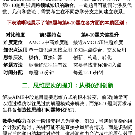
第6-10题则强调
跨领域知识的融合
。一道题目可能同时涉及代
数、几何和数论，需要考生在不同数学分支之间建立联系。
下表清晰地展示了前5题与第6-10题在各方面的本质区别：
对比维度
前5题特点
第6-10题关键提升
难度定位
AMC12中高难度题
接近AMC12压轴题难度
知识点运用
单一知识点直接应用
多知识点综合、交叉应用
思维层次
模仿、直接计算
创新、构造、转化
解题方法
标准解法往往有效
需要寻找非标准切入点
时间分配
每题5-6分钟
每题12-15分钟
二、思维层次的提升：从模仿到创新
解决AIME中段题目需要思维方式的根本转变。前5题通常可
以通过模仿以往见过的解题模式来解决，而第6-10题则要求考
生具备
创造性思维
和
问题转化
能力。
数学洞察力
在这一阶段变得尤为重要。例如，当遇到复杂的组
合计数问题时，关键可能不是直接枚举所有情况，而是识别问
题背后的递归结构或对称性。这种洞察力允许考生将看似棘手