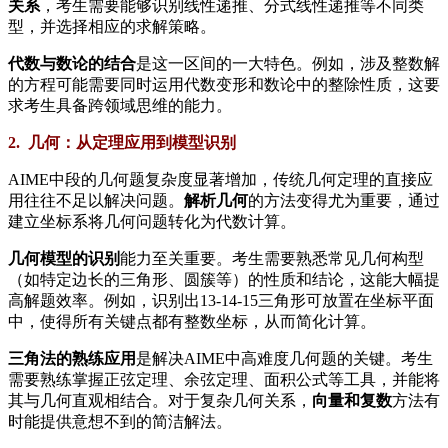
关系
，考生需要能够识别线性递推、分式线性递推等不同类
型，并选择相应的求解策略。
代数与数论的结合
是这一区间的一大特色。例如，涉及整数解
的方程可能需要同时运用代数变形和数论中的整除性质，这要
求考生具备跨领域思维的能力。
2. 几何：从定理应用到模型识别
AIME中段的几何题复杂度显著增加，传统几何定理的直接应
用往往不足以解决问题。
解析几何
的方法变得尤为重要，通过
建立坐标系将几何问题转化为代数计算。
几何模型的识别
能力至关重要。考生需要熟悉常见几何构型
（如特定边长的三角形、圆簇等）的性质和结论，这能大幅提
高解题效率。例如，识别出13-14-15三角形可放置在坐标平面
中，使得所有关键点都有整数坐标，从而简化计算。
三角法的熟练应用
是解决AIME中高难度几何题的关键。考生
需要熟练掌握正弦定理、余弦定理、面积公式等工具，并能将
其与几何直观相结合。对于复杂几何关系，
向量和复数
方法有
时能提供意想不到的简洁解法。