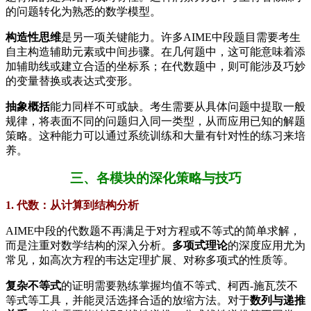
的问题转化为熟悉的数学模型。
构造性思维
是另一项关键能力。许多AIME中段题目需要考生
自主构造辅助元素或中间步骤。在几何题中，这可能意味着添
加辅助线或建立合适的坐标系；在代数题中，则可能涉及巧妙
的变量替换或表达式变形。
抽象概括
能力同样不可或缺。考生需要从具体问题中提取一般
规律，将表面不同的问题归入同一类型，从而应用已知的解题
策略。这种能力可以通过系统训练和大量有针对性的练习来培
养。
三、各模块的深化策略与技巧
1. 代数：从计算到结构分析
AIME中段的代数题不再满足于对方程或不等式的简单求解，
而是注重对数学结构的深入分析。
多项式理论
的深度应用尤为
常见，如高次方程的韦达定理扩展、对称多项式的性质等。
复杂不等式
的证明需要熟练掌握均值不等式、柯西-施瓦茨不
等式等工具，并能灵活选择合适的放缩方法。对于
数列与递推