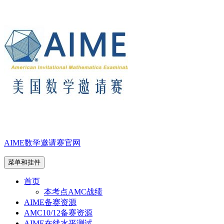
跳
至
内
容
AIME数学邀请赛官网
菜单和挂件
首页
本考点AMC战绩
AIME备赛资源
AMC10/12备赛资源
AIME在线水平测试