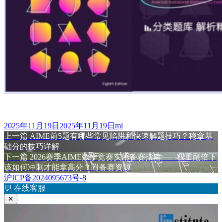
发
作
2025年11月19日
2025年11月19日
ml
布
上
者
上一篇
AIME前5题有哪些常见陷阱和快速解题技巧？稳拿基
文
于
篇
础分的技巧详解
章
文
下
下一篇
2026赛季AIME数学竞赛实用备赛指南——权重翻倍下
章：
篇
该如何冲刺才能拿高分？附备赛资源
导
文
沪ICP备2024095673号-8
航
章：
💬
在线客服
✕