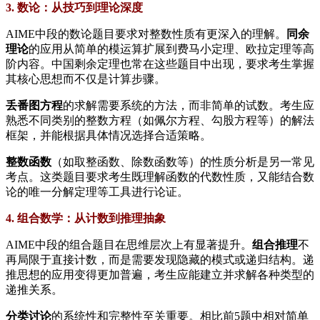
3. 数论：从技巧到理论深度
AIME中段的数论题目要求对整数性质有更深入的理解。
同余
理论
的应用从简单的模运算扩展到费马小定理、欧拉定理等高
阶内容。中国剩余定理也常在这些题目中出现，要求考生掌握
其核心思想而不仅是计算步骤。
丢番图方程
的求解需要系统的方法，而非简单的试数。考生应
熟悉不同类别的整数方程（如佩尔方程、勾股方程等）的解法
框架，并能根据具体情况选择合适策略。
整数函数
（如取整函数、除数函数等）的性质分析是另一常见
考点。这类题目要求考生既理解函数的代数性质，又能结合数
论的唯一分解定理等工具进行论证。
4. 组合数学：从计数到推理抽象
AIME中段的组合题目在思维层次上有显著提升。
组合推理
不
再局限于直接计数，而是需要发现隐藏的模式或递归结构。递
推思想的应用变得更加普遍，考生应能建立并求解各种类型的
递推关系。
分类讨论
的系统性和完整性至关重要。相比前5题中相对简单