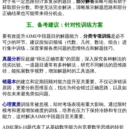
对于有一定思路但计算复杂的题目，
部分解答
策略可能有助于
获取部分分数。即使无法完全解决，清晰展示解题思路和部分
正确结果也可能带来得分机会。
五、备考建议：针对性训练方案
要有效提升AIME中段题目的解题能力，
分类专项训练
是必不
可少的环节。建议按知识领域（代数、几何、数论、组合）进
行集中训练，深度掌握各类问题的思维特点和解题技巧。
真题分析
应超越“得出正确答案”的层面，深入探究各种解法的
优劣比较。一道题目通常有多种解法，研究不同解法的思维路
径，能拓展数学视野，增加解题时的工具选择。
错题本
的建立和定期回顾对能力提升至关重要。不仅记录错误
原因，更要分析思维盲点，找出为何会错过正确思路，以及如
何在未来避免类似问题。
心理素质
训练常被忽视，却对考场表现有重大影响。通过限时
模考和逐渐增加难度的训练，培养在压力下保持冷静和专注的
能力，这对解决AIME中段题目至关重要。
AIME第6-10题代表了从基础数学能力向竞赛数学思维的转折