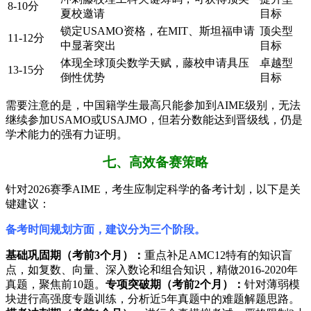
8-10分
夏校邀请
目标
锁定USAMO资格，在MIT、斯坦福申请
顶尖型
11-12分
中显著突出
目标
体现全球顶尖数学天赋，藤校申请具压
卓越型
13-15分
倒性优势
目标
需要注意的是，中国籍学生最高只能参加到AIME级别，无法
继续参加USAMO或USAJMO，但若分数能达到晋级线，仍是
学术能力的强有力证明。
七、高效备赛策略
针对2026赛季AIME，考生应制定科学的备考计划，以下是关
键建议：
备考时间规划方面，建议分为三个阶段。
基础巩固期（考前3个月）：
重点补足AMC12特有的知识盲
点，如复数、向量、深入数论和组合知识，精做2016-2020年
真题，聚焦前10题。
专项突破期（考前2个月）：
针对薄弱模
块进行高强度专题训练，分析近5年真题中的难题解题思路。