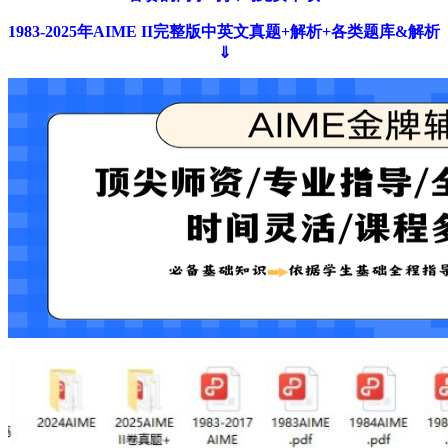
1983-2025年AIME II完整版中英文真题+解析+各类题库&解析
⇓