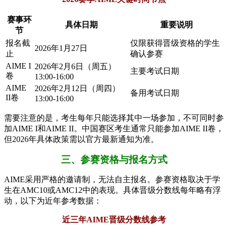
赛事环
具体日期
重要说明
节
报名截
仅限获得晋级资格的学生
2026年1月27日
止
确认参赛
AIME I
2026年2月6日（周五）
主要考试日期
卷
13:00-16:00
AIME
2026年2月12日（周四）
备用考试日期
II卷
13:00-16:00
需要注意的是，考生每年只能选择其中一场参加，不可同时参
加AIME I和AIME II。中国赛区考生通常只能参加AIME II卷，
但2026年具体政策需以官方最新通知为准。
三、参赛资格与报名方式
AIME采用严格的邀请制，无法自主报名。参赛资格取决于学
生在AMC10或AMC12中的表现。具体晋级分数线每年略有浮
动，以下为近年参考数据：
近三年AIME晋级分数线参考​