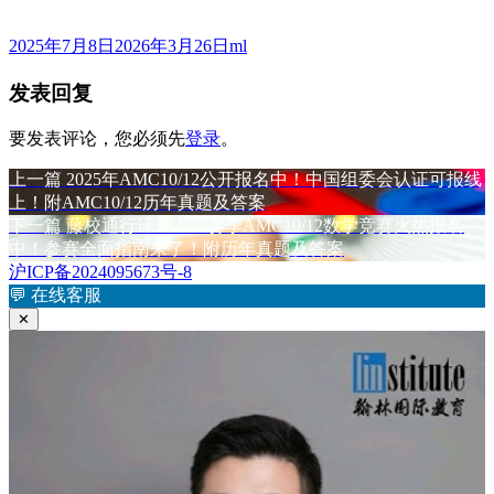
发
作
2025年7月8日
2026年3月26日
ml
布
者
发表回复
于
要发表评论，您必须先
登录
。
上
上一篇
2025年AMC10/12公开报名中！中国组委会认证可报线
文
篇
上！附AMC10/12历年真题及答案
章
文
下
下一篇
藤校通行证！2025赛季AMC10/12数学竞赛火热报名
章：
篇
中！参赛全面指南来了！附历年真题及答案
导
文
沪ICP备2024095673号-8
航
章：
💬
在线客服
✕