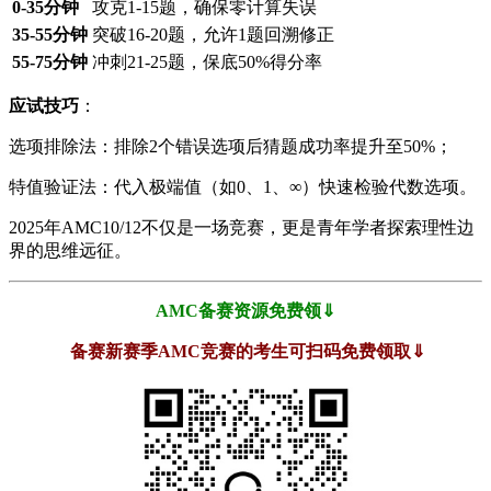
​0-35分钟​
攻克1-15题，确保零计算失误
​35-55分钟​
突破16-20题，允许1题回溯修正
​55-75分钟​
冲刺21-25题，保底50%得分率
​应试技巧​
​：
选项排除法：排除2个错误选项后猜题成功率提升至50%；
特值验证法：代入极端值（如0、1、∞）快速检验代数选项。
2025年AMC10/12不仅是一场竞赛，更是青年学者探索理性边
界的思维远征。
AMC备赛资源免费领⇓
备赛新赛季AMC竞赛的考生可扫码免费领取⇓