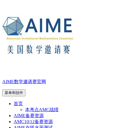
跳
至
内
容
AIME数学邀请赛官网
菜单和挂件
首页
本考点AMC战绩
AIME备赛资源
AMC10/12备赛资源
AIME在线水平测试