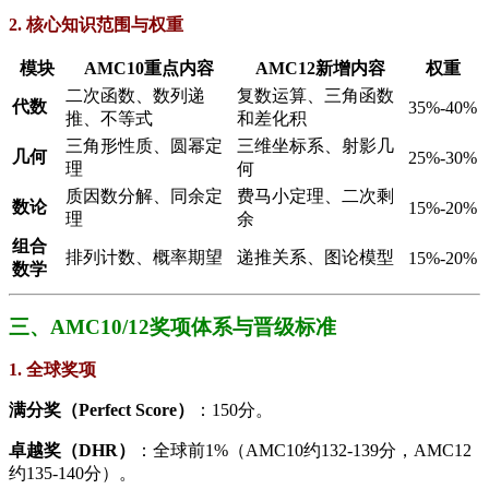
​2. 核心知识范围与权重​
​模块​
​AMC10重点内容​
​AMC12新增内容​
​权重​
二次函数、数列递
复数运算、三角函数
​代数​
35%-40%
推、不等式
和差化积
三角形性质、圆幂定
三维坐标系、射影几
​几何​
25%-30%
理
何
质因数分解、同余定
费马小定理、二次剩
​数论​
15%-20%
理
余
​组合
排列计数、概率期望
递推关系、图论模型
15%-20%
数学​
三、AMC10/12奖项体系与晋级标准​
​1. 全球奖项​
​满分奖（Perfect Score）​
​：150分。
​卓越奖（DHR）​
​：全球前1%（AMC10约132-139分，AMC12
约135-140分）。