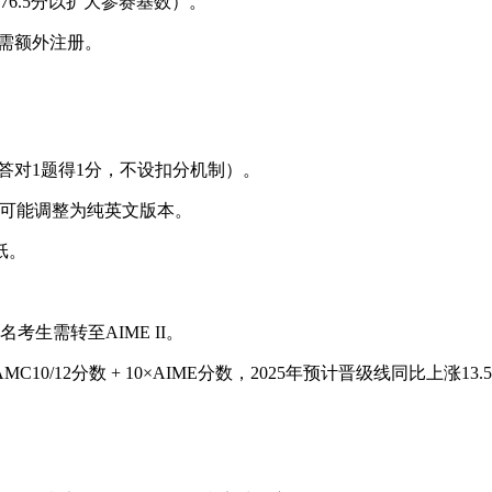
至76.5分以扩大参赛基数）。
需额外注册。
分（答对1题得1分，不设扣分机制）。
II可能调整为纯英文版本。
纸。
考生需转至AIME II。
10/12分数 + 10×AIME分数，2025年预计晋级线同比上涨13.5-