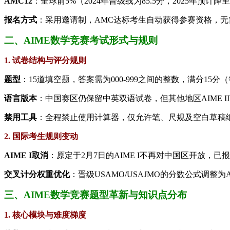
AMC12
：全球前5%（2024年晋级线为85.5分，2025年预计降
报名方式
：采用邀请制，AMC达标考生自动获得参赛资格，无
二、AIME数学竞赛考试形式与规则
1. 试卷结构与评分规则
题型
：15道填空题，答案需为000-999之间的整数，满分15
语言版本
：中国赛区仍保留中英双语试卷，但其他地区AIME 
禁用工具
：全程禁止使用计算器，仅允许笔、尺规及空白草稿
2. 国际考生规则变动
AIME I取消
：原定于2月7日的AIME I不再对中国区开放，已报名
交叉计分权重优化
：晋级USAMO/USAJMO的分数公式调整为AMC
三、AIME数学竞赛题型革新与知识点分布
1. 核心模块与难度梯度