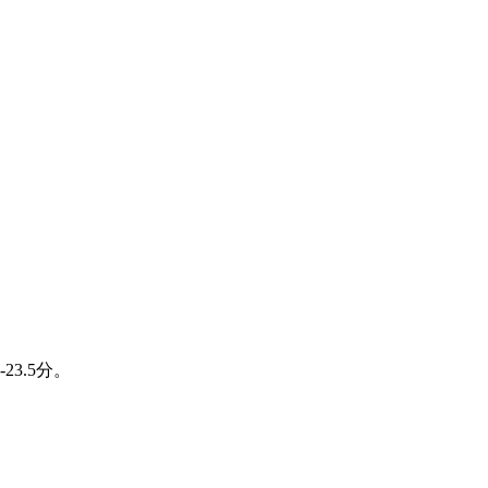
23.5分。