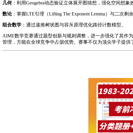
几何
：利用Geogebra动态验证立体展开图猜想，强化空间想象
数论
：掌握LTE引理（Lifting The Exponent Lemma）与
组合数学
：通过递推树状图与容斥原理优化路径计数模型。
AIME数学竞赛通过题型创新与规则调整，进一步强化了其作
管理，方能在全球竞争中占据优势。赛事不仅为顶尖学子提供