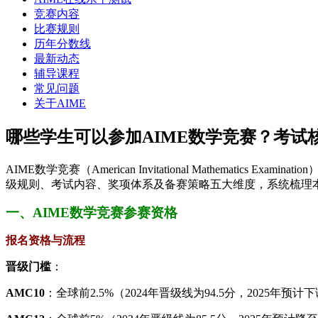
竞赛内容
比赛规则
历年分数线
最新动态
辅导课程
常见问题
关于AIME
哪些学生可以参加AIME数学竞赛？考试
AIME数学竞赛（American Invitational Mathem
级规则、考试内容、奖项体系及备赛策略五大维度，系统梳理
一、AIME数学竞赛参赛资格
报名资格与流程
晋级门槛
：
AMC10
：全球前2.5%（2024年晋级线为94.5分，2025年预计