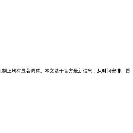
季在赛制、题型与晋级机制上均有显著调整。本文基于官方最新信息，从时间安排、晋