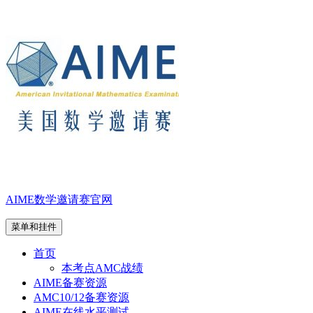
跳
至
内
容
AIME数学邀请赛官网
菜单和挂件
首页
本考点AMC战绩
AIME备赛资源
AMC10/12备赛资源
AIME在线水平测试