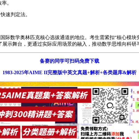
效率。
二次剩余快速判定法。
为国际数学奥林匹克核心选拔通道的地位。考生需紧扣“核心模块
了展示舞台，更通过实际应用场景的融入，推动数学思维向科研
备赛的同学可扫码免费下载
1983-2025年AIME II完整版中英文真题+解析+各类题库&解析