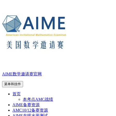
跳
至
内
容
AIME数学邀请赛官网
菜单和挂件
首页
本考点AMC战绩
AIME备赛资源
AMC10/12备赛资源
AIME在线水平测试