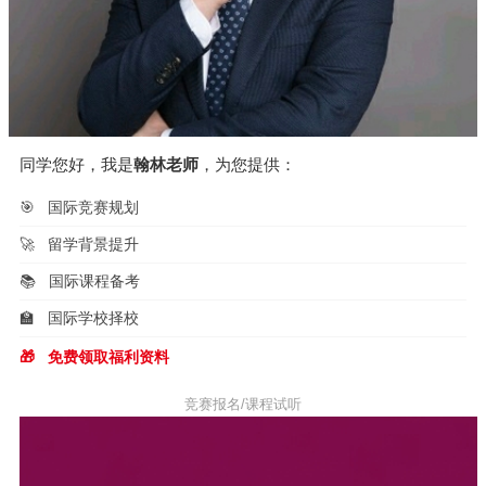
同学您好，我是
翰林老师
，为您提供：
🎯
国际竞赛规划
🚀
留学背景提升
📚
国际课程备考
🏫
国际学校择校
🎁
免费领取福利资料
竞赛报名/课程试听