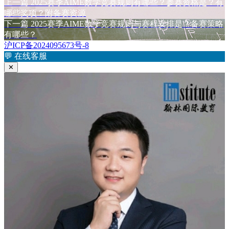
上
上一篇
2025赛季AIME数学竞赛规则有哪些？参赛资格是？有
文
篇
哪些奖项？附备赛资源
章
文
下
下一篇
2025赛季AIME数学竞赛规则与赛程安排是？备赛策略
章：
篇
有哪些？
导
文
沪ICP备2024095673号-8
航
章：
💬
在线客服
✕