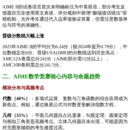
AIME II的试卷语言首次未明确标注为中英双语，部分考生反
馈题目完全使用英文表述。评分规则中新增“极端值试错法”容
错机制，允许考生通过代入边界值验证答案，但需注意数值单
位与符号的准确性。
晋级分数线大幅上涨
2025年AIME II的平均分为6.24分（较2024年提升0.79分），中
位数稳定在6分。晋级USA(J)MO的分数线达到历史高点：
AMC12A卷需总分242分（AIME部分需12分以上），
AMC10B卷则需总分241.5分。
二、AIME数学竞赛核心内容与命题趋势
模块分布与高频考点
代数（40%）
：多项式运算、复数与三角函数的综合应用成为
新焦点。例如，通过换底公式与对数变形解决指数方程。
几何（35%）
：平面几何题目占比显著，勾股定理、圆幂定理
与相似三角形是高频考点。立体几何题目未出现，可能是因为
对无图形辅助的考生难度过高。