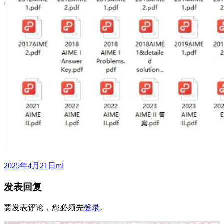
发
作
2025年4月21日
ml
布
者
发表回复
于
要发表评论，您必须先
登录
。