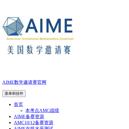
跳
至
内
容
AIME数学邀请赛官网
菜单和挂件
首页
本考点AMC战绩
AIME备赛资源
AMC10/12备赛资源
AIME在线水平测试