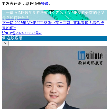
要发表评论，您必须先
登录
。
上
上一篇
AIME数学竞赛考察什么内容？AIME竞赛分数的意义
文
篇
是？如何评分？
章
文
下
下一篇
2025年AIME II完整版中英文真题+答案来啦！看你成
章：
篇
果如何~
导
文
沪ICP备2024095673号-8
航
章：
💬
在线客服
✕