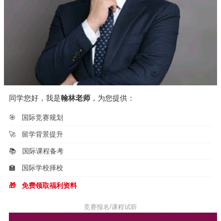
同学您好，我是
翰林老师
，为您提供：
🎯
国际竞赛规划
🚀
留学背景提升
📚
国际课程备考
🏫
国际学校择校
🎁
免费领取福利资料
竞赛报名/课程试听